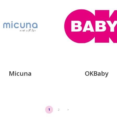
Micuna
OKBaby
1
2
>