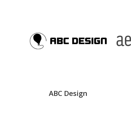
Todas
as
marcas
ABC Design