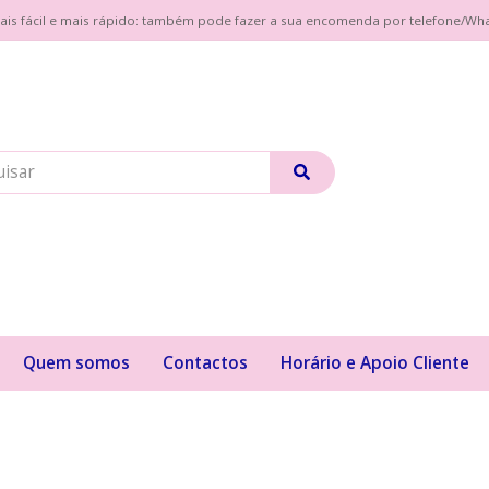
| Mais fácil e mais rápido: também pode fazer a sua encomenda por telefone/W
Quem somos
Contactos
Horário e Apoio Cliente