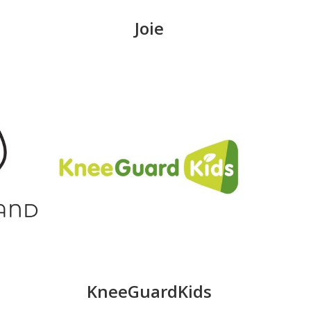
Joie
KneeGuardKids