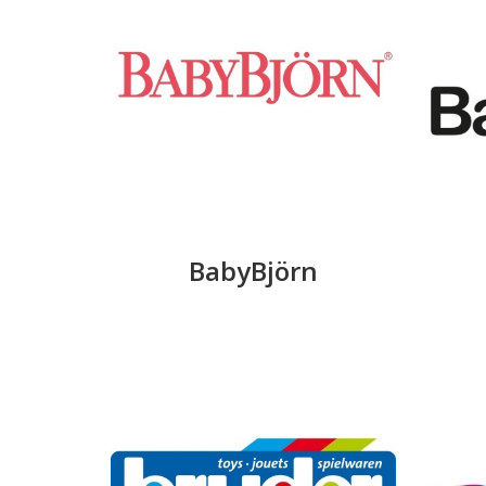
BabyBjörn