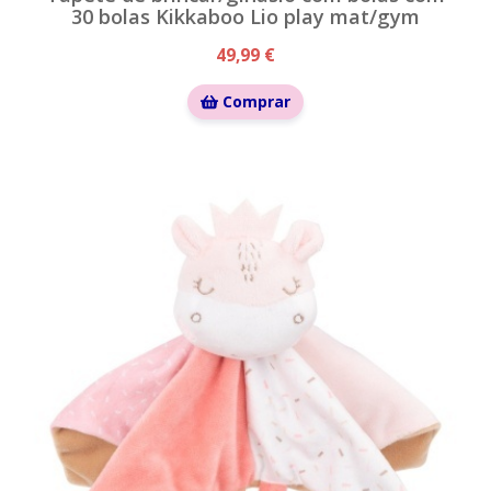
30 bolas Kikkaboo Lio play mat/gym
49,99 €
Comprar