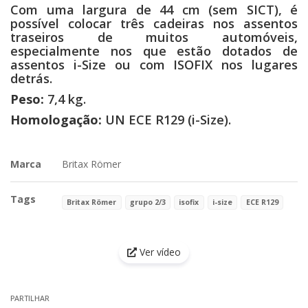
Com uma largura de 44 cm (sem SICT), é
possível colocar três cadeiras nos assentos
traseiros de muitos automóveis,
especialmente nos que estão dotados de
assentos i-Size ou com ISOFIX nos lugares
detrás.
Peso:
7,4 kg.
Homologação:
UN ECE R129 (i-Size).
Marca
Britax Römer
Tags
Britax Römer
grupo 2/3
isofix
i-size
ECE R129
Características
Ver vídeo
PARTILHAR