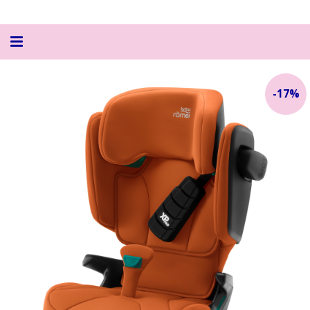
Alternar
navegação
-
17
%