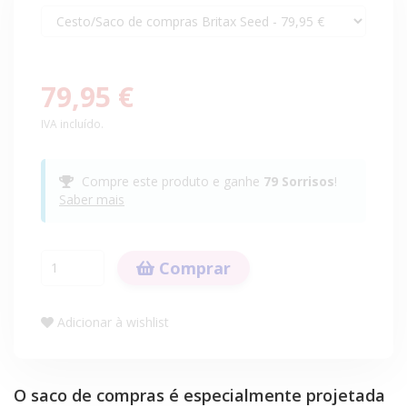
79,95 €
IVA incluído.
Compre este produto e ganhe
79
Sorrisos
!
Saber mais
Comprar
Adicionar à wishlist
O saco de compras é especialmente projetada