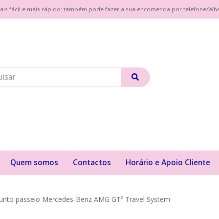
| Mais fácil e mais rápido: também pode fazer a sua encomenda por telefone/W
Quem somos
Contactos
Horário e Apoio Cliente
unto passeio Mercedes-Benz AMG GT² Travel System