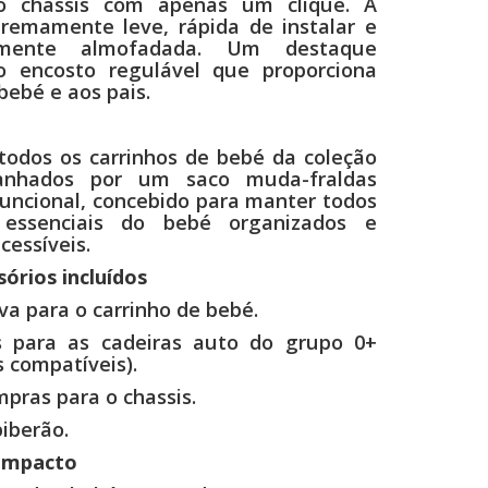
no chassis com apenas um clique. A
tremamente leve, rápida de instalar e
amente almofadada. Um destaque
o encosto regulável que proporciona
bebé e aos pais.
 todos os carrinhos de bebé da coleção
anhados por um saco muda-fraldas
funcional, concebido para manter todos
 essenciais do bebé organizados e
cessíveis.
órios incluídos
a para o carrinho de bebé.
s para as cadeiras auto do grupo 0+
 compatíveis).
pras para o chassis.
iberão.
ompacto