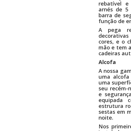
rebatível 
arnés de 5
barra de se
função de en
A pega re
decorativas
cores, e o 
mão e tem a
cadeiras aut
Alcofa
A nossa gam
uma alcofa 
uma superfíc
seu recém-n
e segurança
equipada 
estrutura r
sestas em m
noite.
Nos primeir