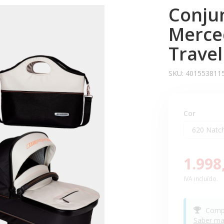
Conju
Merce
Trave
SKU:
401553811
Cor
1.998
IVA incluído.
Compr
Saber ma