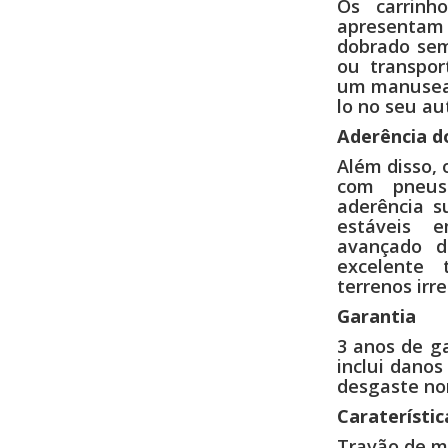
Os carrin
apresentam
dobrado sem
ou transpor
um manuseam
lo no seu au
Aderência d
Além disso, 
com pneu
aderência s
estáveis 
avançado d
excelente 
terrenos irr
Garantia
3 anos de ga
inclui danos
desgaste no
Caraterístic
Travão de m