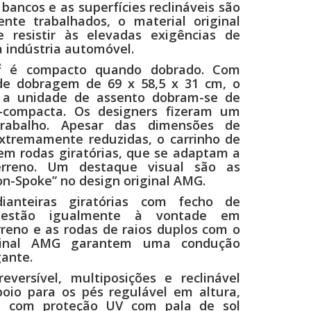
 bancos e as superfícies reclináveis são
nte trabalhados, o material original
 resistir às elevadas exigências de
 indústria automóvel.
 é compacto quando dobrado. Com
de dobragem de 69 x 58,5 x 31 cm, o
a unidade de assento dobram-se de
a-compacta. Os designers fizeram um
trabalho. Apesar das dimensões de
tremamente reduzidas, o carrinho de
m rodas giratórias, que se adaptam a
erreno. Um destaque visual são as
on-Spoke” no design original AMG.
ianteiras giratórias com fecho de
 estão igualmente à vontade em
rreno e as rodas de raios duplos com o
iginal AMG garantem uma condução
gante.
eversível, multiposições e reclinável
poio para os pés regulável em altura,
 com proteção UV com pala de sol