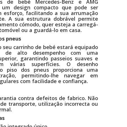
hos de bebé Mercedes-Benz e AMG
 um design compacto que pode ser
 esforço, facilitando a sua arrumação
te. A sua estrutura dobrável permite
ento cómodo, quer esteja a carregá-
tomóvel ou a guardá-lo em casa.
os pneus
o seu carrinho de bebé estará equipado
s de alto desempenho com uma
uperior, garantindo passeios suaves e
em várias superfícies. O desenho
o piso dos pneus proporciona uma
tração, permitindo-lhe navegar em
egulares com facilidade e confiança.
rantia contra defeitos de fabrico. Não
 de transporte, utilização incorrecta ou
rmal.
as
ão integrado único.