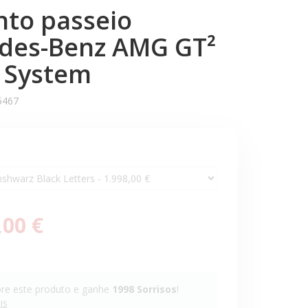
nto passeio
des-Benz AMG GT²
l System
5467
,00 €
e este produto e ganhe
1998
Sorrisos
!
is