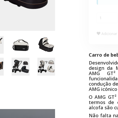
Adicionar 
Carro de be
Desenvolvi
design da M
AMG GT² 
funcionali
condução de
AMG icónico 
O AMG GT² 
termos de 
alcofa são 
Não falta 