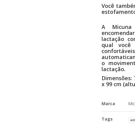
Você também
estofamento
A Micuna 
encomendar
lactação c
qual você
confortáve
automaticam
o moviment
lactação.
Dimensões: 
x 99 cm (altu
Marca
Mic
Tags
am
Características