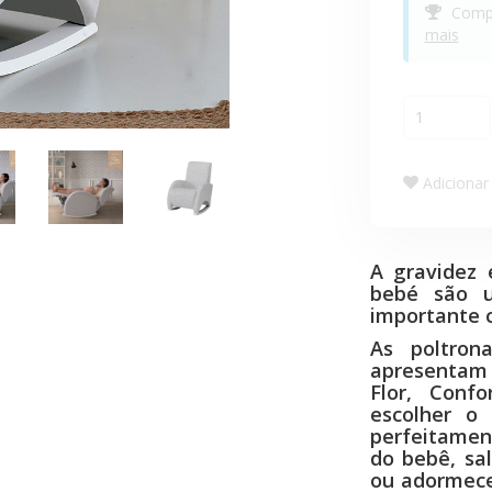
Compr
mais
Adicionar 
A gravidez 
bebé são 
importante c
As poltron
apresentam
Flor, Con
escolher o
perfeitamen
do bebê, sa
ou adormece