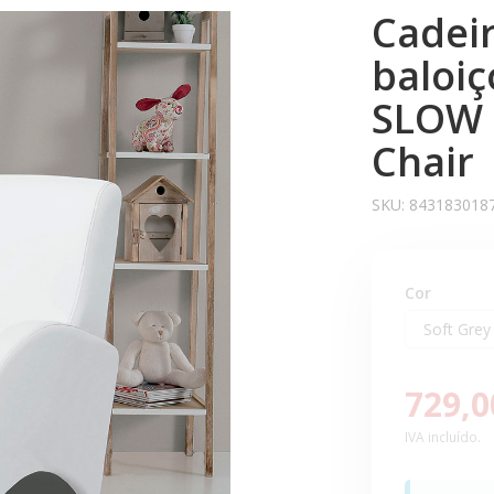
Cadeir
baloiç
SLOW 
Chair
SKU:
843183018
Cor
729,0
IVA incluído.