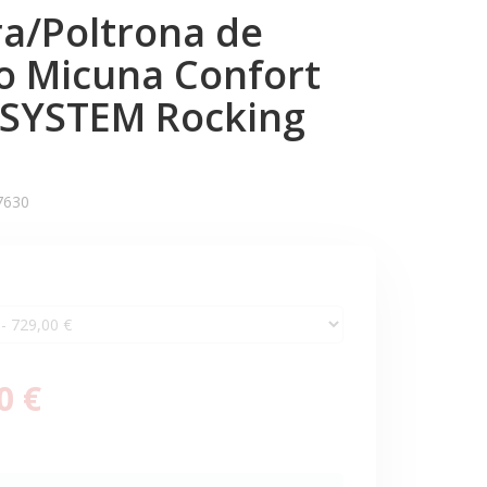
a/Poltrona de
o Micuna Confort
SYSTEM Rocking
7630
0 €