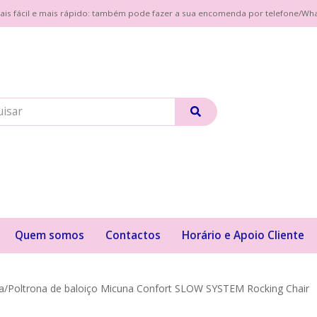
| Mais fácil e mais rápido: também pode fazer a sua encomenda por telefone/W
Quem somos
Contactos
Horário e Apoio Cliente
a/Poltrona de baloiço Micuna Confort SLOW SYSTEM Rocking Chair