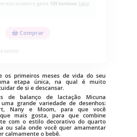
e este produto e ganhe
729
Sorrisos
!
Saber
Comprar
à wishlist
e os primeiros meses de vida do seu
uma etapa única, na qual é muito
uidar de si e descansar.
as de balanço de lactação Micuna
 uma grande variedade de desenhos:
fort, Nany e Moom, para que você
 que mais gosta, para que combine
te com o estilo decorativo do quarto
la ou sala onde você quer amamentar
r calmamente o bebê.