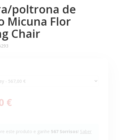
ra/poltrona de
o Micuna Flor
g Chair
6293
0 €
e este produto e ganhe
567
Sorrisos
!
Saber