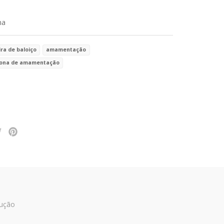
na
ra de baloiço
amamentação
rona de amamentação
lução