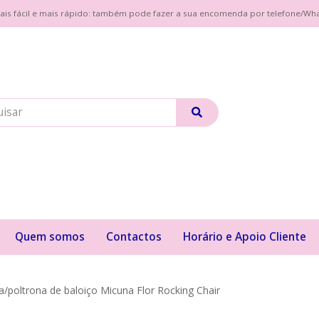
| Mais fácil e mais rápido: também pode fazer a sua encomenda por telefone/W
Quem somos
Contactos
Horário e Apoio Cliente
a/poltrona de baloiço Micuna Flor Rocking Chair