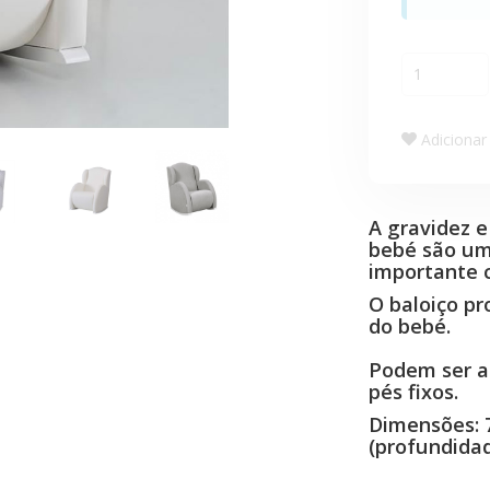
Adicionar 
A gravidez e
bebé são um
importante c
O baloiço pr
do bebé.
Podem ser a
pés fixos.
Dimensões: 7
(profundidad