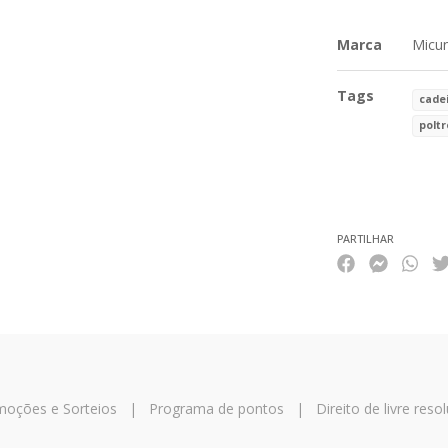
Marca
Micu
Tags
cadei
polt
Características
PARTILHAR
oções e Sorteios
|
Programa de pontos
|
Direito de livre reso