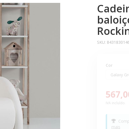
Cadei
baloiç
Rockin
SKU:
843183014
Cor
567,0
IVA incluído.
Compr
mais