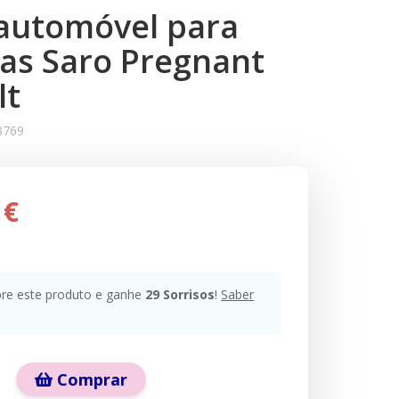
 automóvel para
as Saro Pregnant
lt
3769
 €
e este produto e ganhe
29
Sorrisos
!
Saber
Comprar