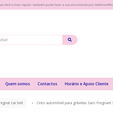
| Mais fácil e mais rápido: também pode fazer a sua encomenda por telefone/W
Quem somos
Contactos
Horário e Apoio Cliente
regnat car belt
Cinto automóvel para grávidas Saro Pregnant 