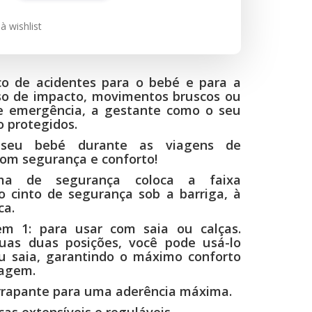
à wishlist
co de acidentes para o bebé e para a
o de impacto, movimentos bruscos ou
e emergência, a gestante como o seu
 protegidos.
 seu bebé durante as viagens de
om segurança e conforto!
ema de segurança coloca a faixa
do cinto de segurança sob a barriga, à
ca.
em 1: para usar com saia ou calças.
uas duas posições, você pode usá-lo
u saia, garantindo o máximo conforto
iagem.
rrapante para uma aderência máxima.
ças extensíveis e reguláveis.