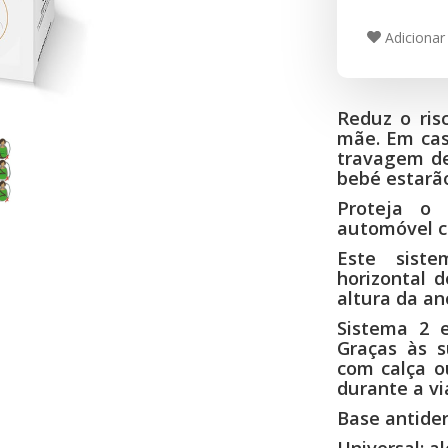
Adicionar 
Reduz o ris
mãe. Em cas
travagem d
bebé estarão
Proteja o
automóvel c
Este sist
horizontal 
altura da an
Sistema 2 
Graças às s
com calça o
durante a v
Base antide
Universal: al