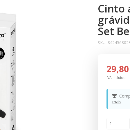
Cinto
grávid
Set Be
SKU:
842456802
29,80
IVA incluído.
Compr
mais