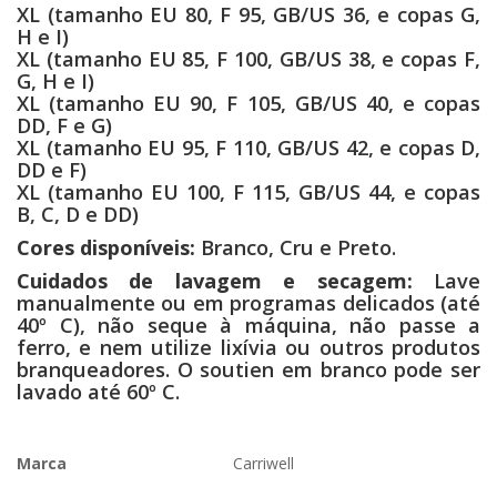
XL (tamanho EU 80, F 95, GB/US 36, e copas G,
H e I)
XL (tamanho EU 85, F 100, GB/US 38, e copas F,
G, H e I)
XL (tamanho EU 90, F 105, GB/US 40, e copas
DD, F e G)
XL (tamanho EU 95, F 110, GB/US 42, e copas D,
DD e F)
XL (tamanho EU 100, F 115, GB/US 44, e copas
B, C, D e DD)
Cores disponíveis:
Branco, Cru e Preto.
Cuidados de lavagem e secagem:
Lave
manualmente ou em programas delicados (até
40º C), não seque à máquina, não passe a
ferro, e nem utilize lixívia ou outros produtos
branqueadores. O soutien em branco pode ser
lavado até 60º C.
Marca
Carriwell